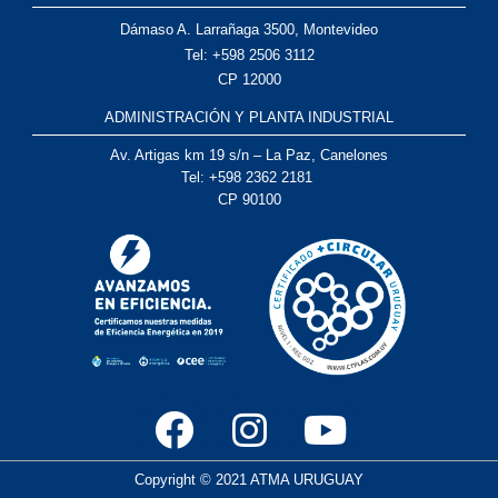
Dámaso A. Larrañaga 3500, Montevideo
Tel: +598 2506 3112
CP 12000
ADMINISTRACIÓN Y PLANTA INDUSTRIAL
Av. Artigas km 19 s/n – La Paz, Canelones
Tel: +598 2362 2181
CP 90100
F
I
Y
a
n
o
c
s
u
Copyright © 2021 ATMA URUGUAY