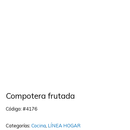
Ir
Menú
al
contenido
Compotera frutada
Código: #4176
Categorías:
Cocina
,
LÍNEA HOGAR