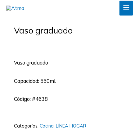
Ir
Men
al
princ
contenido
Vaso graduado
Vaso graduado
Capacidad: 550ml.
Código: #4638
Categorías:
Cocina
,
LÍNEA HOGAR