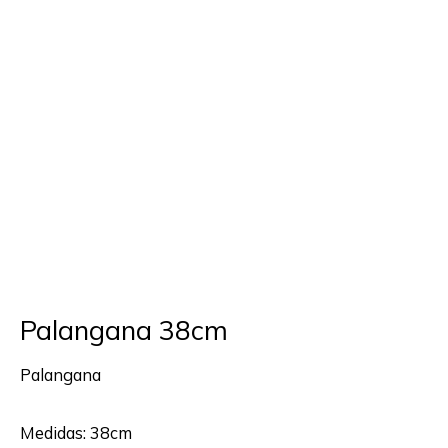
Ir
Menú
al
contenido
Palangana 38cm
Palangana
Medidas: 38cm